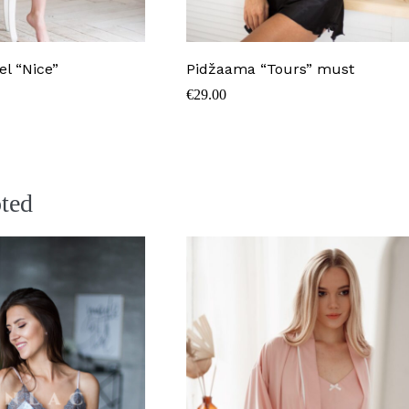
 “Nice”
Pidžaama “Tours” must
€
29.00
ent
e
00.
oted