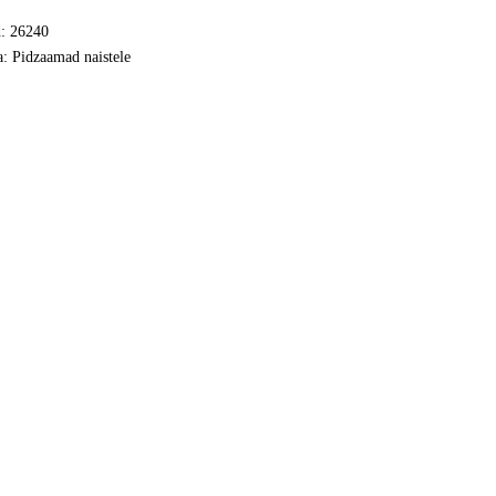
ity
quantity
cean
d:
26240
ogus
a:
Pidzaamad naistele