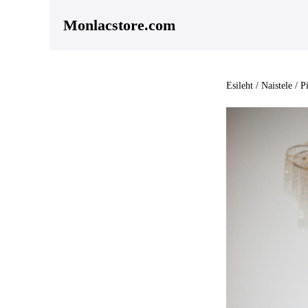
Skip
Monlacstore.com
to
content
Esileht
/
Naistele
/
P