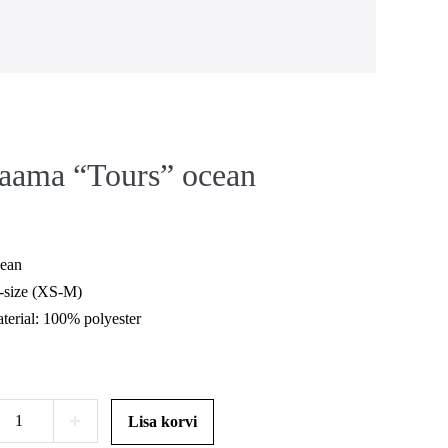
aama “Tours” ocean
cean
e-size (XS-M)
terial: 100% polyester
idzaama
Lisa korvi
ase
Increase
Tours”