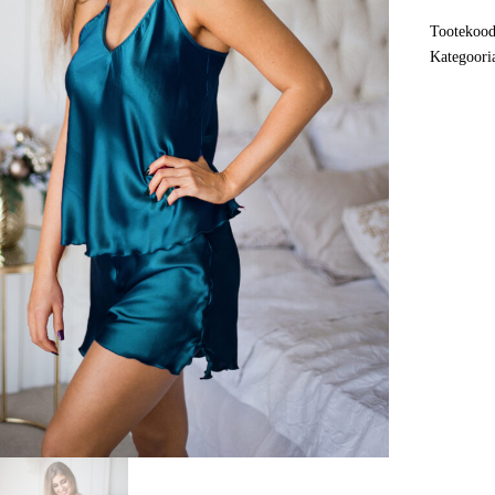
quant
o
Tootekoo
k
Kategoori