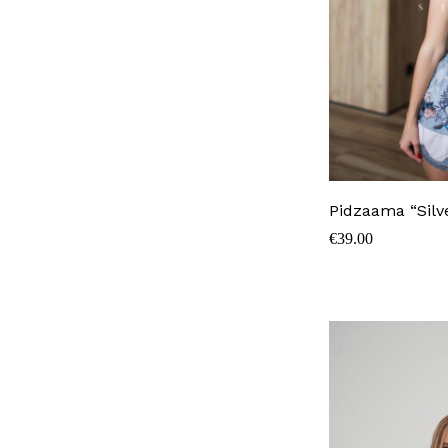
Pidzaama “Silv
€
39.00