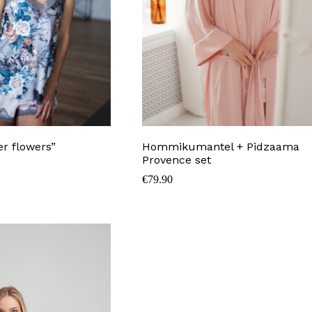
er flowers”
Hommikumantel + Pidzaama
Provence set
€
79.90